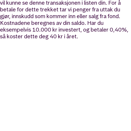
vil kunne se denne transaksjonen i listen din. For å
betale for dette trekket tar vi penger fra uttak du
gjør, innskudd som kommer inn eller salg fra fond.
Kostnadene beregnes av din saldo. Har du
eksempelvis 10.000 kr investert, og betaler 0,40%,
så koster dette deg 40 kr i året.
Likt og brukt av over 140 000 nordmenn.
Last ned appen og
kom i gang