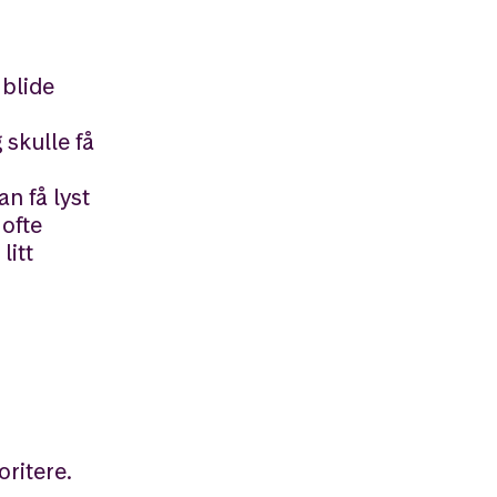
 blide
 skulle få
n få lyst
 ofte
litt
oritere.