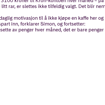
r 3100 kroner til Kron-kontoen hver måned – på
 rar, er slettes ikke tilfeldig valgt. Det blir ne
 daglig motivasjon til å ikke kjøpe en kaffe her o
part inn, forklarer Simon, og fortsetter:
l sette av penger hver måned, det er bare penger
dagen?💰
 bli til 260 000
1%. Tallet tar utgangspunkt
r inflasjon og skatt. Husk