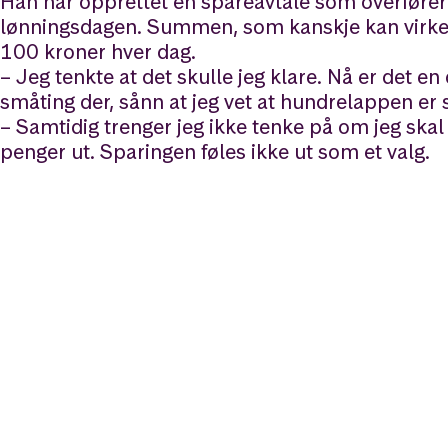
Han har opprettet en spareavtale som overføre
lønningsdagen. Summen, som kanskje kan virke litt
100 kroner hver dag.
– Jeg tenkte at det skulle jeg klare. Nå er det en
småting der, sånn at jeg vet at hundrelappen er s
– Samtidig trenger jeg ikke tenke på om jeg ska
penger ut. Sparingen føles ikke ut som et valg.
Klarer du en hundrelapp om 
Sparer du 100 kroner dagen i ca. 6 år kan det
kroner*.
*Månedlig sparing er her 3100 kroner. Forventet årlig avkastning er 5,
i Finans Norges bransjeavtale om avkastningsprognoser. Tallet vises fø
at investering innebærer risiko. Avkastningen kan bli negativ.