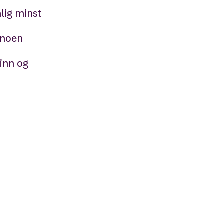
mlig minst
g noen
 inn og