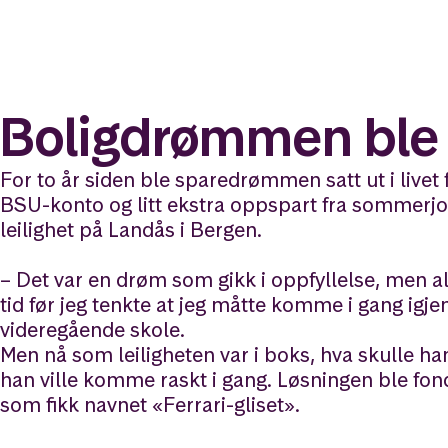
Boligdrømmen ble t
For to år siden ble sparedrømmen satt ut i live
BSU-konto og litt ekstra oppspart fra sommerjob
leilighet på Landås i Bergen.
– Det var en drøm som gikk i oppfyllelse, men alt
tid før jeg tenkte at jeg måtte komme i gang igje
videregående skole.
Men nå som leiligheten var i boks, hva skulle han
han ville komme raskt i gang. Løsningen ble fon
som fikk navnet «Ferrari-gliset».