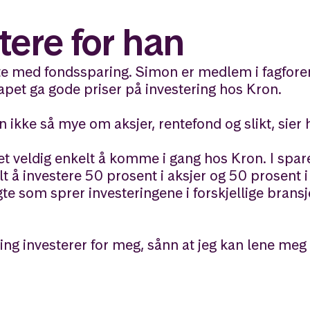
tere for han
gynte med fondssparing. Simon er medlem i fagfor
et ga gode priser på investering hos Kron.
 ikke så mye om aksjer, rentefond og slikt, sier 
irket veldig enkelt å komme i gang hos Kron. I spa
lt å investere 50 prosent i aksjer og 50 prosent i
 som sprer investeringene i forskjellige bransje
ling investerer for meg, sånn at jeg kan lene meg l