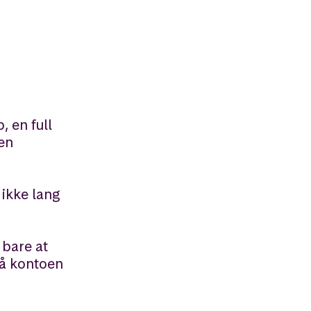
, en full
 en
 ikke lang
 bare at
på kontoen