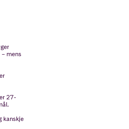
rger
er – mens
er
er 27-
mål.
g kanskje