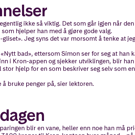
nnelser
gentlig ikke så viktig. Det som går igjen når den
 som hjelper han med å gjøre gode valg.
ri-gliset». Jeg syns det var morsomt å tenke at jeg
 «Nytt bad», ettersom Simon ser for seg at han ka
inn i Kron-appen og sjekker utviklingen, blir han
l stor hjelp for en som beskriver seg selv som en 
oe å bruke penger på, sier lektoren.
 dagen
sparingen blir en vane, heller enn noe han må pri