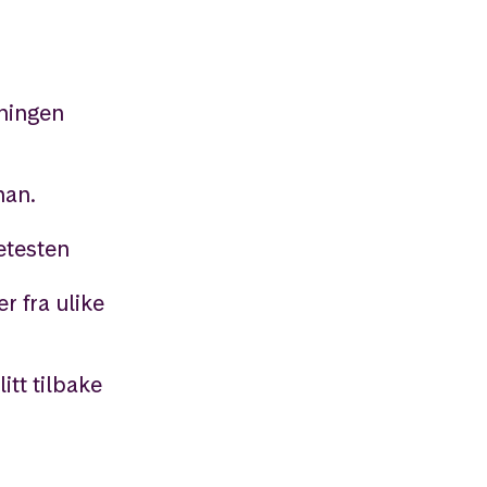
eningen
han.
retesten
r fra ulike
itt tilbake