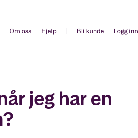
Om oss
Hjelp
Bli kunde
Logg inn
når jeg har en
n?