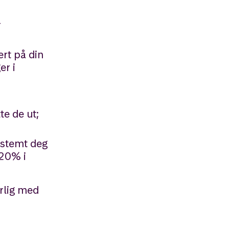
r
rt på din
er i
te de ut;
bestemt deg
 20% i
erlig med