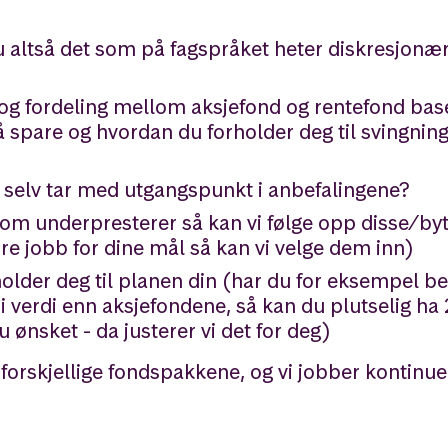
u altså det som på fagspråket heter diskresjonæ
 og fordeling mellom aksjefond og rentefond base
å spare og hvordan du forholder deg til svingning
u selv tar med utgangspunkt i anbefalingene?
om underpresterer så kan vi følge opp disse/byt
e jobb for dine mål så kan vi velge dem inn)
 holder deg til planen din (har du for eksempel 
 i verdi enn aksjefondene, så kan du plutselig ha
 ønsket - da justerer vi det for deg)
e forskjellige fondspakkene, og vi jobber kontinu