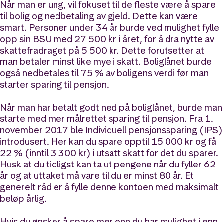
Når man er ung, vil fokuset til de fleste være å spare
til bolig og nedbetaling av gjeld. Dette kan være
smart. Personer under 34 år burde ved mulighet fylle
opp sin BSU med 27 500 kr i året, for å dra nytte av
skattefradraget på 5 500 kr. Dette forutsetter at
man betaler minst like mye i skatt. Boliglånet burde
også nedbetales til 75 % av boligens verdi før man
starter sparing til pensjon.
Når man har betalt godt ned på boliglånet, burde man
starte med mer målrettet sparing til pensjon. Fra 1.
november 2017 ble Individuell pensjonssparing (IPS)
introdusert. Her kan du spare opptil 15 000 kr og få
22 % (inntil 3 300 kr) i utsatt skatt for det du sparer.
Husk at du tidligst kan ta ut pengene når du fyller 62
år og at uttaket må vare til du er minst 80 år. Et
generelt råd er å fylle denne kontoen med maksimalt
beløp årlig.
Hvis du ønsker å spare mer enn du har mulighet i enn