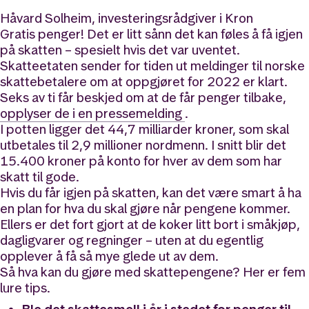
Håvard Solheim, investeringsrådgiver i Kron
Gratis penger! Det er litt sånn det kan føles å få igjen
på skatten – spesielt hvis det var uventet.
Skatteetaten sender for tiden ut meldinger til norske
skattebetalere om at oppgjøret for 2022 er klart.
Seks av ti får beskjed om at de får penger tilbake,
opplyser de i en pressemelding
.
I potten ligger det 44,7 milliarder kroner, som skal
utbetales til 2,9 millioner nordmenn. I snitt blir det
15.400 kroner på konto for hver av dem som har
skatt til gode.
Hvis du får igjen på skatten, kan det være smart å ha
en plan for hva du skal gjøre når pengene kommer.
Ellers er det fort gjort at de koker litt bort i småkjøp,
dagligvarer og regninger – uten at du egentlig
opplever å få så mye glede ut av dem.
Så hva kan du gjøre med skattepengene? Her er fem
lure tips.