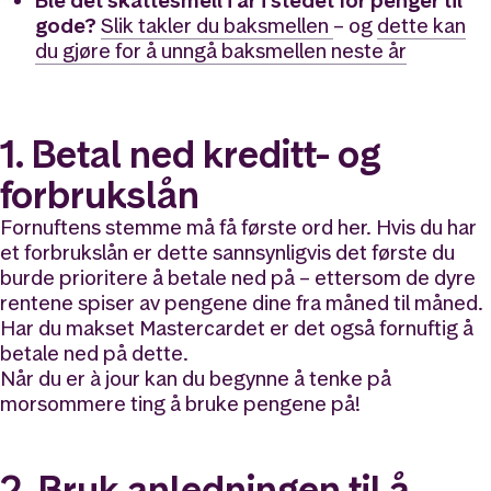
Ble det skattesmell i år i stedet for penger til
gode?
Slik takler du baksmellen
– og
dette kan
du gjøre for å unngå baksmellen neste år
1. Betal ned kreditt- og
forbrukslån
Fornuftens stemme må få første ord her. Hvis du har
et forbrukslån er dette sannsynligvis det første du
burde prioritere å betale ned på – ettersom de dyre
rentene spiser av pengene dine fra måned til måned.
Har du makset Mastercardet er det også fornuftig å
betale ned på dette.
Når du er à jour kan du begynne å tenke på
morsommere ting å bruke pengene på!
2. Bruk anledningen til å